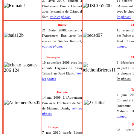
27 avril 2007, concert à
11 octobre 
l'Autrement Bon à Clamart
l'Autremen
avec l'ensemble de Cristobal
avec le cho
Soto,
voir les photos.
les photos.
Russie
Ch
21 février 2008, concert à
15 mars 20
l'Autrement Bon avec les
des Poètes a
élèves de Nicolas Kedroff,
Tout Ch
voir les photos.
photos.
Slovaquie
Ch
10 novembre 2008 avec les
6 décembre
enfants Tziganes de Kesaj
au profit d
Tchavé au Pavé Blanc.
Voir
la chorale 
les photos
les photos.
T
Turquie
7 juin 2
14 mai 2009,
à l'Autrement
Coriandre à
Bon avec l'orchestre de Saz
l'orchest
de Mahmut Demir,
voir les
Mahmut D
photos.
photos.
R
Europe
28 octo
7 mai 2010, soirée Ethno