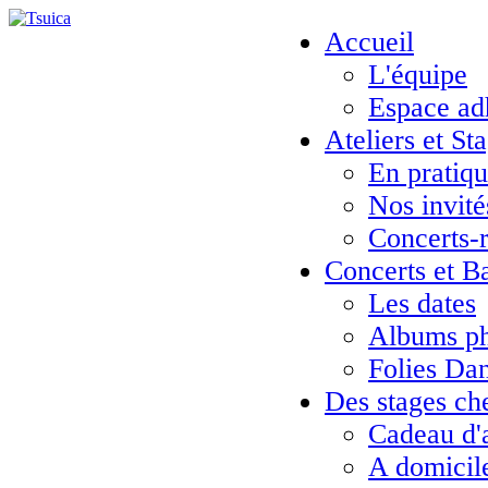
Accueil
L'équipe
Espace ad
Ateliers et St
En pratiq
Nos invité
Concerts-
Concerts et B
Les dates
Albums ph
Folies Da
Des stages ch
Cadeau d'
A domicil