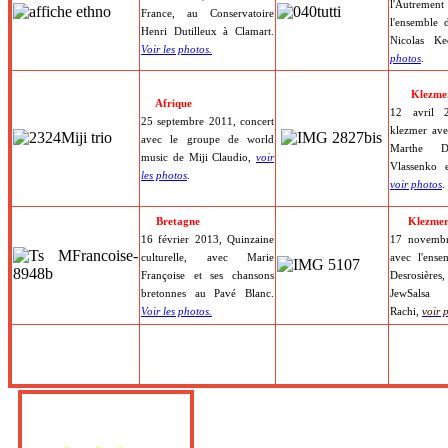
l'Autrem
France, au Conservatoire
l'ensemble 
Henri Dutilleux à Clamart.
Nicolas K
Voir les photos.
photos
.
Klezme
Afrique
12 avril 2
25 septembre 2011, concert
klezmer ave
avec le groupe de world
Marthe De
music de Miji Claudio,
voir
Vlassenko 
les photos
.
voir photos
.
Bretagne
Klezme
16 février 2013, Quinzaine
17 novembr
culturelle, avec Marie
avec l'ens
Françoise et ses chansons
Desrosière
bretonnes au Pavé Blanc.
JewSals
Voir les photos.
Rachi,
voir 