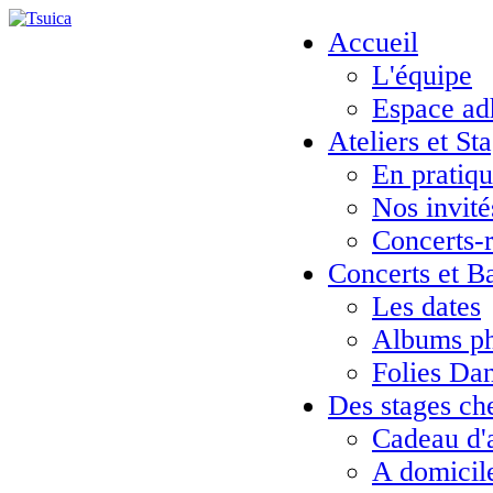
Accueil
L'équipe
Espace ad
Ateliers et St
En pratiq
Nos invité
Concerts-
Concerts et B
Les dates
Albums ph
Folies Da
Des stages ch
Cadeau d'
A domicil