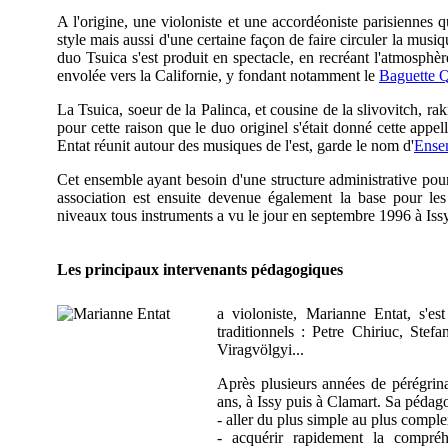
A l'origine, une violoniste et une accordéoniste parisiennes
style mais aussi d'une certaine façon de faire circuler la musiqu
duo Tsuica s'est produit en spectacle, en recréant l'atmosphère
envolée vers la Californie, y fondant notamment le
Baguette Q
La Tsuica, soeur de la Palinca, et cousine de la slivovitch, rak
pour cette raison que le duo originel s'était donné cette app
Entat réunit autour des musiques de l'est, garde le nom d'
Ense
Cet ensemble ayant besoin d'une structure administrative pour
association est ensuite devenue également la base pour les
niveaux tous instruments a vu le jour en septembre 1996 à Is
Les principaux intervenants pédagogiques
a violoniste, Marianne Entat, s'
traditionnels : Petre Chiriuc, St
Viragvölgyi...
Après plusieurs années de pérégrina
ans, à Issy puis à Clamart. Sa pédagog
- aller du plus simple au plus compl
- acquérir rapidement la compréh