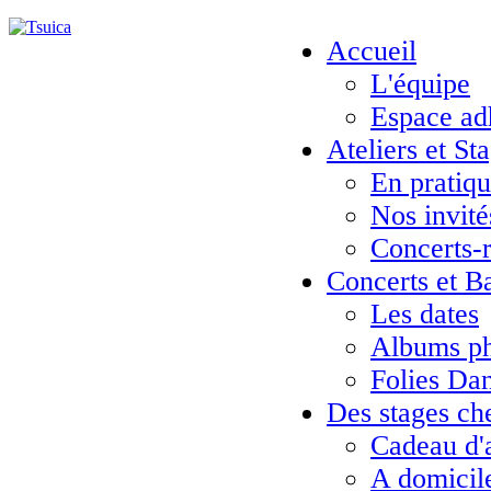
Accueil
L'équipe
Espace ad
Ateliers et St
En pratiq
Nos invité
Concerts-
Concerts et B
Les dates
Albums ph
Folies Da
Des stages ch
Cadeau d'
A domicil