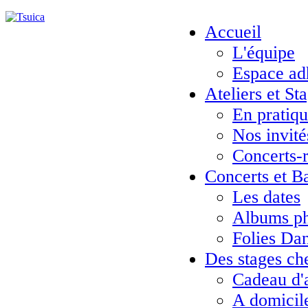
Accueil
L'équipe
Espace ad
Ateliers et St
En pratiq
Nos invité
Concerts-
Concerts et B
Les dates
Albums ph
Folies Da
Des stages ch
Cadeau d'
A domicil