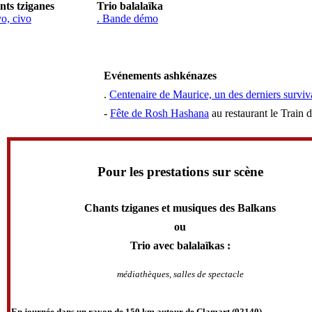
ts tziganes
Trio balalaïka
o, civo
.
Bande démo
Evénements ashkénazes
.
Centenaire de Maurice,
un des derniers surviv
-
Fête de Rosh Hashana
au restaurant le Train 
Pour les prestations sur scène
Chants tziganes et musiques des Balkans
ou
Trio avec balalaïkas :
médiathèques, salles de spectacle
En journée dans un rayon de 150 km autour de Clamart (92140)