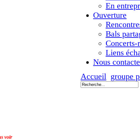
En entrepr
Ouverture
Rencontres
Bals parta
Concerts-
Liens éch
Nous contacte
Accueil
groupe p
s voir