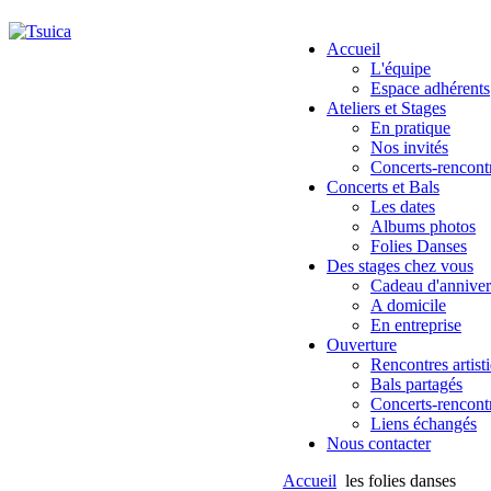
Accueil
L'équipe
Espace adhérents
Ateliers et Stages
En pratique
Nos invités
Concerts-rencont
Concerts et Bals
Les dates
Albums photos
Folies Danses
Des stages chez vous
Cadeau d'anniver
A domicile
En entreprise
Ouverture
Rencontres artist
Bals partagés
Concerts-rencont
Liens échangés
Nous contacter
Accueil
les folies danses