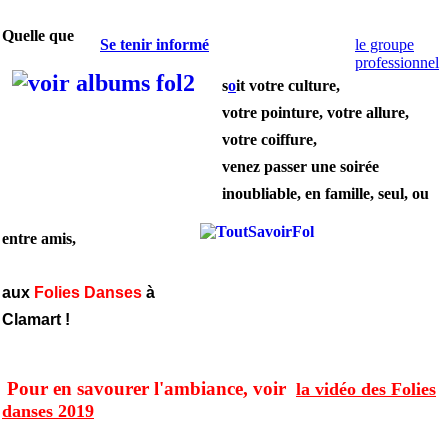
Quelle que
Se tenir informé
le groupe
professionnel
s
o
it votre culture,
votre pointure, votre allure,
votre coiffure,
venez passer une soirée
inoubliable, en famille, seul, ou
entre amis,
aux
Folies Danses
à
Clamart !
Pour en savourer l'ambiance, voir
la vidéo des Folies
danses 2019