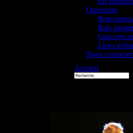
En entrepr
Ouverture
Rencontres 
Bals parta
Concerts-r
Liens écha
Nous contacte
Accueil
Salsa201